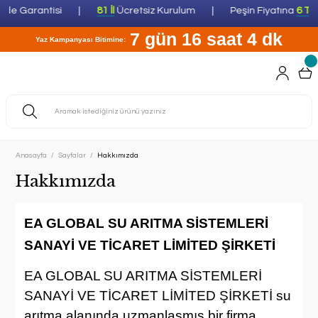
e Garantisi
81 İl
Ücretsiz Kurulum
Peşin Fiyatına
6 Taksi
7 gün 16 saat 4 dk
Yaz Kampanyası Bitimine:
Anasayfa
Sayfalar
Hakkımızda
Hakkımızda
EA GLOBAL SU ARITMA SİSTEMLERİ
SANAYİ VE TİCARET LİMİTED ŞİRKETİ
EA GLOBAL SU ARITMA SİSTEMLERİ
SANAYİ VE TİCARET LİMİTED ŞİRKETİ su
arıtma alanında uzmanlaşmış bir firma