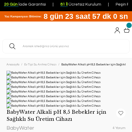
120 Gün
İade Garantisi
81 İl
Ücretsiz Kurulum
Peşin Fiy
8 gün 23 saat 57 dk 0 sn
Yaz Kampanyası Bitimine:
Anasayfa
Ev Tipi Su Arıtma Cihazı
BabyWater Alkali pH 8,5 Bebekler için Sağlıklı Su
BabyWater Alkali pH 8,5 Bebekler için
Sağlıklı Su Üretim Cihazı
BabyWater
4 Yorum