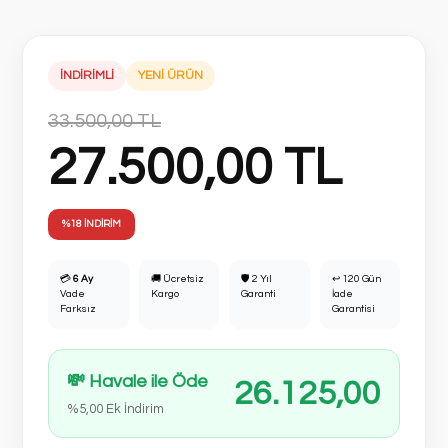
İNDİRİMLİ
YENİ ÜRÜN
33.500,00 TL
27.500,00 TL
%18 İNDİRİM
💳
6 Ay
🚚 Ücretsiz
🛡 2 Yıl
↩ 120 Gün
Vade
Kargo
Garanti
İade
Farksız
Garantisi
💸 Havale ile Öde
26.125,00
%5,00 Ek İndirim