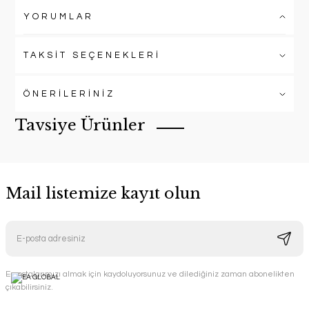
YORUMLAR
TAKSİT SEÇENEKLERİ
ÖNERİLERİNİZ
Tavsiye Ürünler
Mail listemize kayıt olun
İNDİRİMLİ
3 Girişli Özel Musluk
Hidrotek EA Water
E-postalarımızı almak için kaydoluyorsunuz ve dilediğiniz zaman abonelikten
14 İNDİRİM
çıkabilirsiniz.
7.000,00 TL
6.000,00 TL