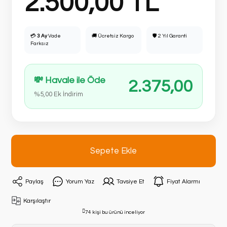
2.500,00 TL
💳
3 Ay
Vade
🚚 Ücretsiz Kargo
🛡 2 Yıl Garanti
Farksız
💸 Havale ile Öde
2.375,00
%5,00 Ek İndirim
Sepete Ekle
Paylaş
Yorum Yaz
Tavsiye Et
Fiyat Alarmı
Karşılaştır
74 kişi bu ürünü inceliyor