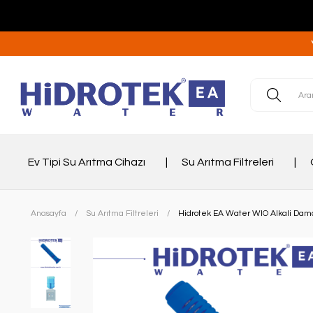
Ev Tipi Su Arıtma Cihazı
Su Arıtma Filtreleri
Anasayfa
Su Arıtma Filtreleri
Hidrotek EA Water WIO Alkali Dama