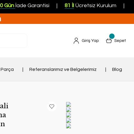
ün
İade Garantisi
81 İl
Ücretsiz Kurulum
Peşi
n
Giriş Yap
Sepet
 Parça
Referanslarımız ve Belgelerimiz
Blog
ali
na
in