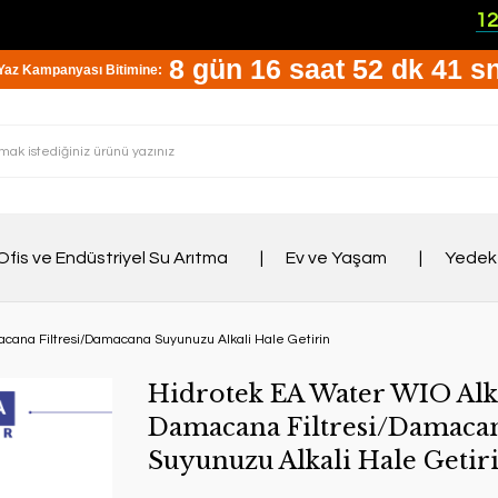
120 G
8 gün 16 saat 52 dk 40 s
Yaz Kampanyası Bitimine:
Ofis ve Endüstriyel Su Arıtma
Ev ve Yaşam
Yedek
cana Filtresi/Damacana Suyunuzu Alkali Hale Getirin
Hidrotek EA Water WIO Alk
Damacana Filtresi/Damaca
Suyunuzu Alkali Hale Getir