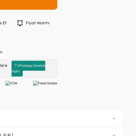
e Et
Fiyat Alarmı
or
zlere
Whatsap Destek
Hattı
LERİ