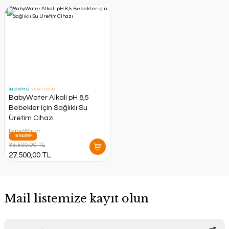
İNDİRİMLİ
YENİ ÜRÜN
BabyWater Alkali pH 8,5
Bebekler için Sağlıklı Su
Üretim Cihazı
BabyWater
18 İNDİRİM
33.500,00 TL
27.500,00 TL
Mail listemize kayıt olun