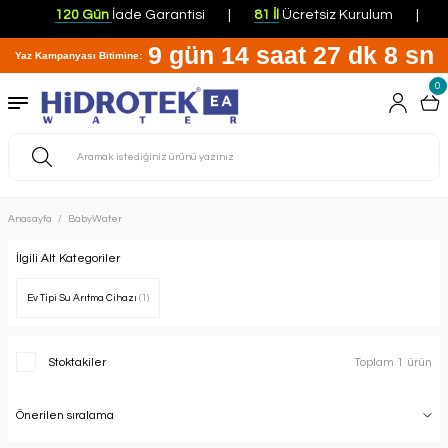
120 Gün
İade Garantisi
81 İl
Ücretsiz Kurulum
P
9 gün 14 saat 27 dk 7 sn
Yaz Kampanyası Bitimine:
0
Anasayfa
BabyWater
İlgili Alt Kategoriler
Ev Tipi Su Arıtma Cihazı
(1)
Stoktakiler
Toplam 1 ürün